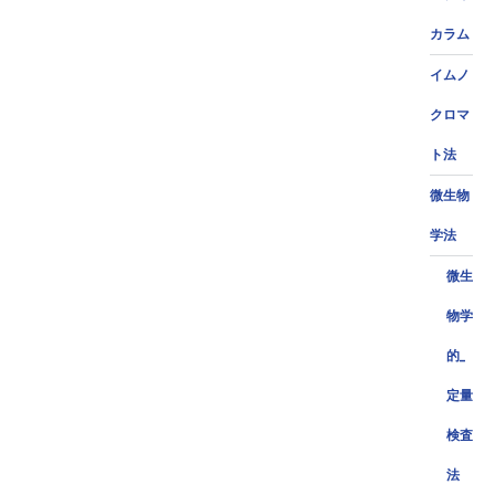
カラム
イムノ
クロマ
ト法
微生物
学法
微生
物学
的_
定量
検査
法