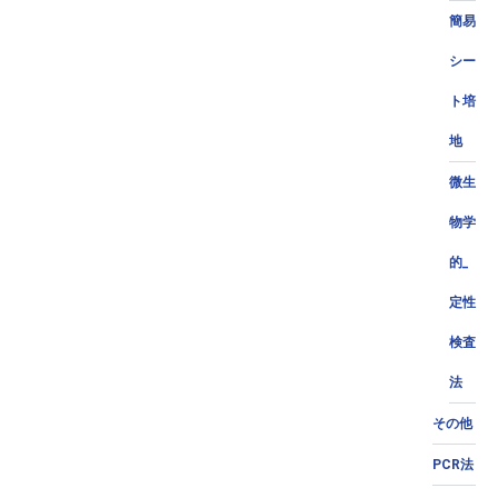
簡易
シー
ト培
地
微生
物学
的_
定性
検査
法
その他
PCR法