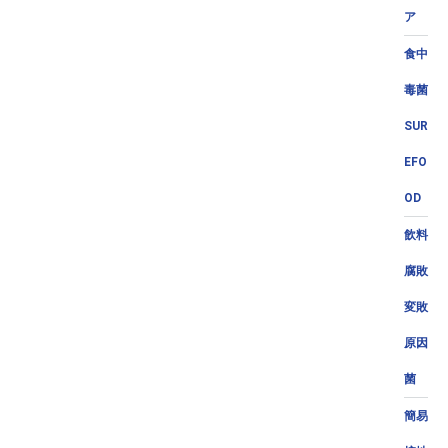
ア
食中
毒菌
SUR
EFO
OD
飲料
腐敗
変敗
原因
菌
簡易