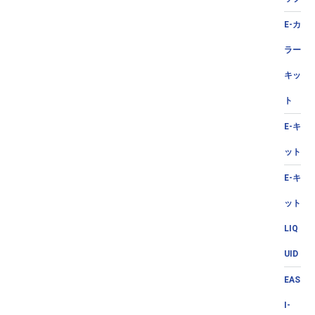
E-カ
ラー
キッ
ト
E-キ
ット
E-キ
ット
LIQ
UID
EAS
I-