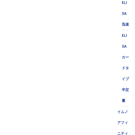
ELI
SA
迅速
ELI
SA
カー
ドタ
イプ
半定
量
イムノ
アフィ
ニティ