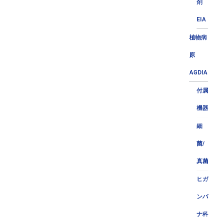
剤
EIA
植物病
原
AGDIA
付属
機器
細
菌/
真菌
ヒガ
ンバ
ナ科