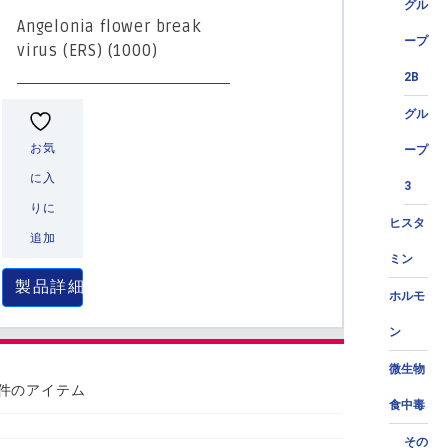
グル
Angelonia flower break
ープ
virus (ERS) (1000)
2B
グル
お気
ープ
に入
3
りに
ヒスタ
追加
ミン
製品詳細
ホルモ
ン
微生物
 件のアイテム
食中毒
その