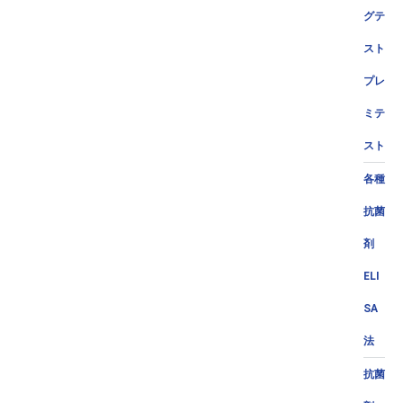
グテ
スト
プレ
ミテ
スト
各種
抗菌
剤
ELI
SA
法
抗菌