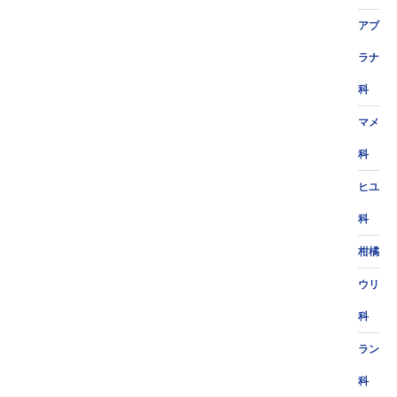
アブ
ラナ
科
マメ
科
ヒユ
科
柑橘
ウリ
科
ラン
科