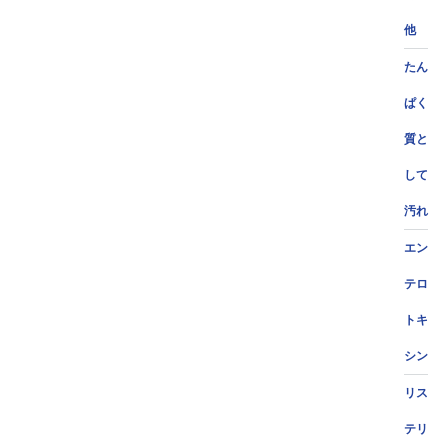
他
たん
ぱく
質と
して
汚れ
エン
テロ
トキ
シン
リス
テリ