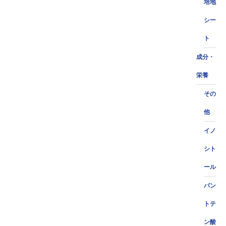
培地
シー
ト
成分・
栄養
その
他
イノ
シト
ール
パン
トテ
ン酸