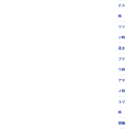
ナス
科
ツツ
ジ科
花き
ブド
ウ科
アヤ
メ科
ユリ
科
胡椒