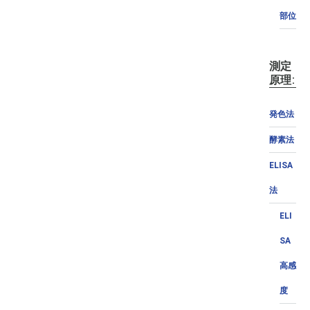
部位
測定
原理:
発色法
酵素法
ELISA
法
ELI
SA
高感
度