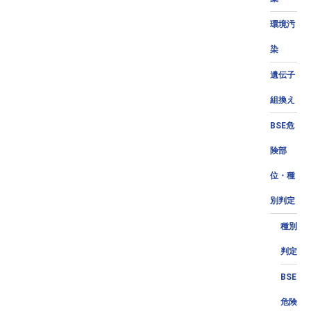
環境汚
染
遺伝子
組換え
BSE危
険部
位・種
別判定
種別
判定
BSE
危険