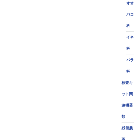
オオ
バコ
科
イネ
科
バラ
科
検査キ
ット関
連機器
類
残留農
薬