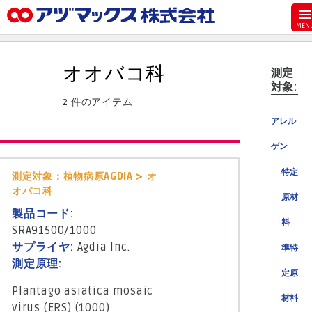
メニュー
ホーム
オオバコ科
測定
お気に入り
対象:
2 件のアイテム
お買い物カゴ
アレル
ご注文
ゲン
マイページ
特定
測定対象：植物病原AGDIA > オ
主要取扱ブランド
オバコ科
原材
代理店一覧
製品コード:
料
製品検索
SRA91500/1000
サプライヤ:
Agdia Inc.
準特
見積発行
測定原理:
定原
Plantago asiatica mosaic
材料
virus (ERS) (1000)