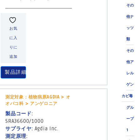
その
他ナ
ッツ
お気
に入
類
りに
その
追加
他ア
製品詳細
レル
ゲン
カビ毒
測定対象：植物病原AGDIA > オ
オバコ科 > アンゲロニア
グル
製品コード:
ープ
SRA36600/1000
サプライヤ:
Agdia Inc.
1
測定原理: