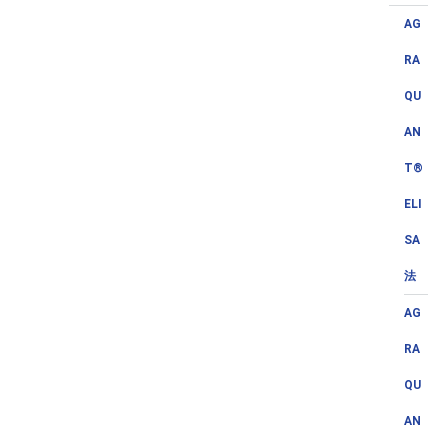
AG
RA
QU
AN
T®
ELI
SA
法
AG
RA
QU
AN