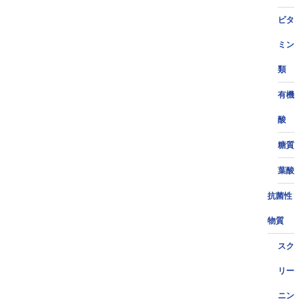
ビタ
ミン
類
有機
酸
糖質
葉酸
抗菌性
物質
スク
リー
ニン