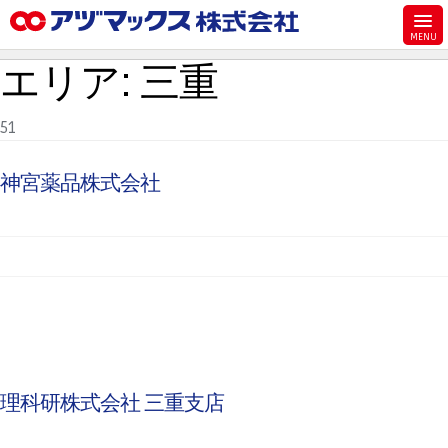
メニュー
エリア:
三重
ホーム
お気に入り
51
お買い物カゴ
神宮薬品株式会社
ご注文
マイページ
主要取扱ブランド
代理店一覧
製品検索
見積発行
理科研株式会社 三重支店