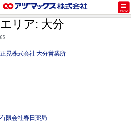
メニュー
エリア:
大分
ホーム
お気に入り
85
お買い物カゴ
正晃株式会社 大分営業所
ご注文
マイページ
主要取扱ブランド
代理店一覧
製品検索
見積発行
有限会社春日薬局