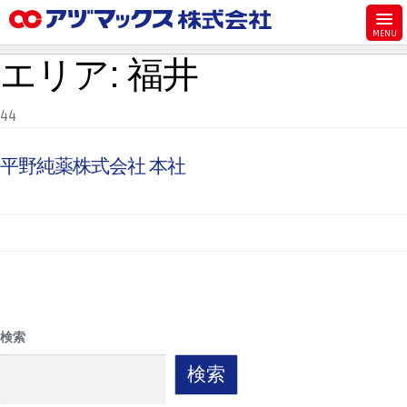
メニュー
エリア:
福井
ホーム
お気に入り
44
お買い物カゴ
平野純薬株式会社 本社
ご注文
マイページ
主要取扱ブランド
代理店一覧
製品検索
見積発行
検索
検索