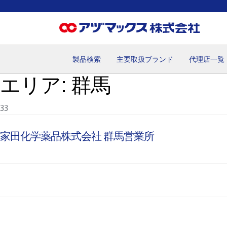
製品検索
主要取扱ブランド
代理店一覧
エリア:
群馬
ホーム
お気に入り
お買い物カゴ
ご注文
マイペー
33
家田化学薬品株式会社 群馬営業所