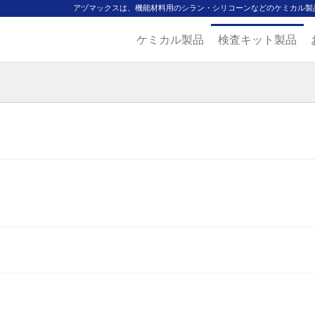
アヅマックスは、機能材料用のシラン・シリコーンなどのケミカル製
ケミカル製品
検査キット製品
ジ
主要取扱ブランド
代理店一覧
製品検索
見積発行