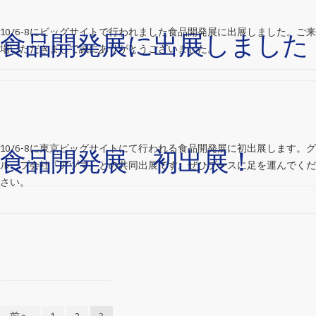
10/6‐8にビッグサイトで行われました食品開発展に出展しました。ご来
食品開発展に出展しました
場いただきまして誠にありがとうございました。
10/6-8に東京ビッグサイトにて行われる食品開発展に初出展します。グ
食品開発展 初出展！
ループ会社「アヅマ」との共同出展です。ぜひブースに足を運んでくだ
さい。