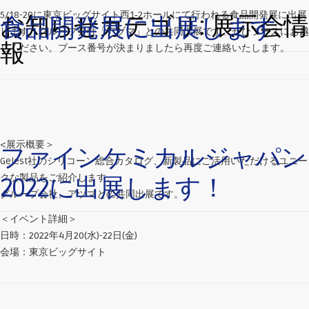
5/18-20に東京ビッグサイト西1‐2ホールにて行われる食品開発展に出展
お知らせカテゴリ:
展示会情
食品開発展に出展します
します。グループ会社「アヅマ」との共同出展です。ぜひブースにお越
報
しください。ブース番号が決まりましたら再度ご連絡いたします。
<展示概要＞
ファインケミカルジャパン
Gelest社のシリコーン総合カタログ、新製品にご活用いただけるユニー
クな製品をご紹介します。
2022に出展します！
グループ会社、アヅマとの共同出展です。
＜イベント詳細＞
日時：2022年4月20(水)-22日(金)
会場：東京ビッグサイト