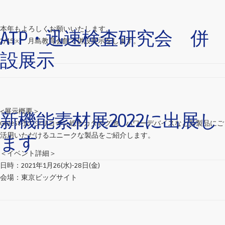
本年もよろしくお願いいたします。
ATP・迅速検査研究会 併
2/15㈫ 月島教育会館で併設展示をします。
設展示
<展示概要＞
新機能素材展2022に出展し
Gelest社のシリコーン総合カタログ他、パワーデバイスなど新製品にご
活用いただけるユニークな製品をご紹介します。
ます
＜イベント詳細＞
日時：2021年1月26(水)-28日(金)
会場：東京ビッグサイト