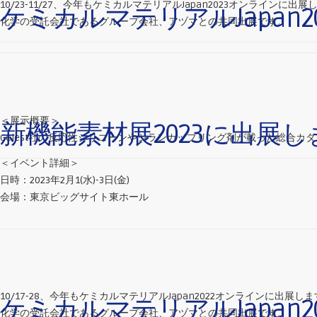
10/23-11/27、今年もケミカルマテリアルJapan2023オンラインに出展
ケミカルマテリアルJapan
化学の受託会社であるグループ会社、アヅマとの共同出展です。
＜展示概要＞
新機能素材展2023に出展し
Gelest社の反応性シリコーンやシランカップリング剤が載った総合
＜イベント詳細＞
日時：2023年2月1(水)-3日(金)
会場：東京ビッグサイト東ホール
10/17-28、今年もケミカルマテリアルJapan2022オンラインに出展し
ケミカルマテリアルJapan
化学の受託会社であるグループ会社、アヅマとの共同出展です。