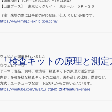
【開催期間】 2024年1月31日(水) ～2月2日(金)
【出展ブース】 東京ビックサイト 東ホール ５Ｋ－２６
（注）来場の際には事前のWeb登録(下記ＵＲＬ)が必要です。
https://www.mfg.cj-exhibition.com/
ウェビナー開催を行いました
「検査キットの原理と測定
◎ウェビナー◎
テーマ：食品、飼料、環境等 検査キットの原理と測定方法
内容：多種多様な検査キットのご紹介、海外品との比較、歴史など。
方式：ユーチューブ配信 下記URLからご覧いただけます。
https://youtube.com/live/1u_7QMX_ZIM?feature=share