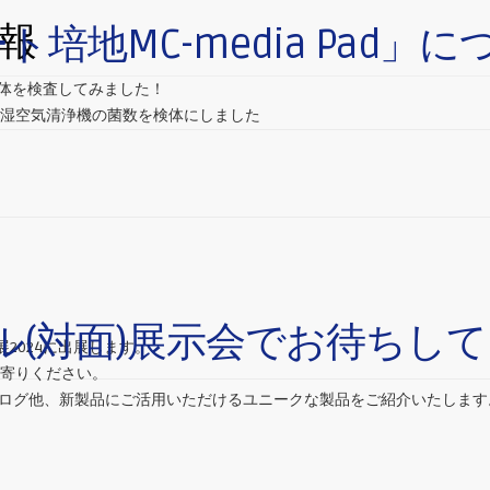
報
シート培地MC-media Pa
な検体を検査してみました！
加湿空気清浄機の菌数を検体にしました
アル(対面)展示会でお待ちし
展2024に出展します。
寄りください。
カタログ他、新製品にご活用いただけるユニークな製品をご紹介いたしま