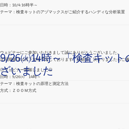
日時：10/4 16時半～
テーマ：検査キットのアヅマックスがご紹介するハンディな分析装置
ウェビナーにご参加いただきまして誠にありがとうございました。
9/26㈫14時～「検査キ
次回開催は10月下旬を予定しております。詳細等、決まりましたらご
ざいました
◎ウェビナー開催しました◎
日時：9/26㈫ 14時～
テーマ：検査キットの原理と測定方法
方式：ＺＯＯＭ方式