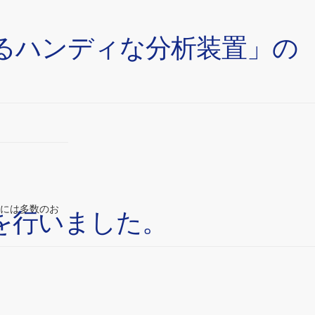
するハンディな分析装置」の
ンには多数のお
を行いました。