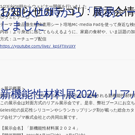
1/23(火)16時からウェビナー開催を行いました
お知らせカテゴリ:
展示会情
1/23(火)16時から「簡易
◎ウェビナー◎
しました
テーマ：食品微生物検査用シート培地MC-media Padを使って身近
内容：より身近に感じてもらえるように、家庭の食材や、いま話題の
方式：ユーチューブ配信
https://youtube.com/live/_kpSFTXvUXY
＜展示概要＞
新機能性材料展2024 リ
東京ビックサイトで1月31日(水)～2月2日(金)に開催される新機能性材料
この展示会は対面方式のリアル展示会です。是非、弊社ブースにお立ち
Gelest社の反応性シリコーンやシランカップリング剤が載った総合
プ会社アヅマ株式会社との共同出展です。
【展示会名】「新機能性材料展２０２４」