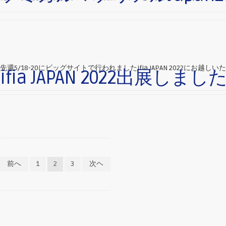
先週5/18-20にビッグサイトで行われましたifia JAPAN 2022に
ifia JAPAN 2022出展しまし
投
前へ
1
2
3
次ヘ
稿
の
ペ