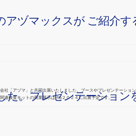
ットのアヅマックスが ご紹介
ープ会社「アヅマ」と共同出展いたしました。ブースやプレゼンテーショ
ました。プレゼンテーション
連検査キットの商業展示はifia２０２４に出展予定です。