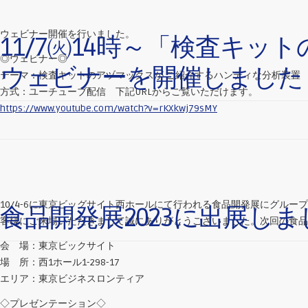
ウェビナー開催を行いました。
11/7㈫14時～「検査キ
◎ウェビナー◎
ウェビナーを開催しました
テーマ：検査キットのアヅマックスが ご紹介するハンディな分析装置
方式：ユーチューブ配信 下記URLからご覧いただけます。
https://www.youtube.com/watch?v=rKXkwj79sMY
10/4-6に東京ビッグサイト西ホールにて行われる食品開発展にグル
食品開発展2023に出展し
客様にご来場いただきまして誠にありがとうございました。次回の食品関
会 場：東京ビックサイト
場 所：西1ホール1-298-17
エリア：東京ビジネスロンティア
◇プレゼンテーション◇