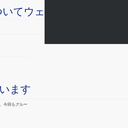
d」についてウェビナーを開催を
ています
す。今回もグルー