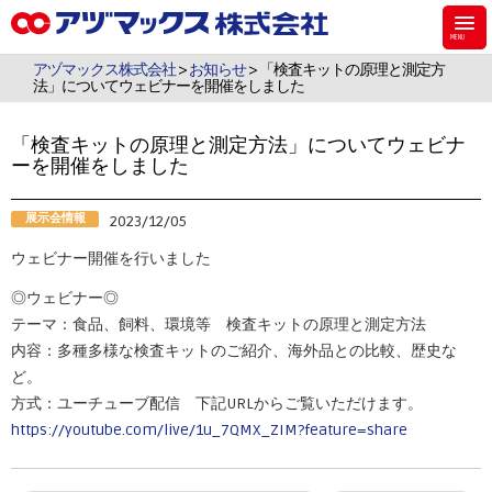
アヅマックスは、機能材料用のシラン・シリコーンなどのケミカル製品、食
品・飼料・環境・植物用の検査キットを販売しています。
アヅマックス株式会社
>
お知らせ
> 「検査キットの原理と測定方
法」についてウェビナーを開催をしました
「検査キットの原理と測定方法」についてウェビナ
ーを開催をしました
展示会情報
2023/12/05
ウェビナー開催を行いました
◎ウェビナー◎
テーマ：食品、飼料、環境等 検査キットの原理と測定方法
内容：多種多様な検査キットのご紹介、海外品との比較、歴史な
ど。
方式：ユーチューブ配信 下記URLからご覧いただけます。
https://youtube.com/live/1u_7QMX_ZIM?feature=share