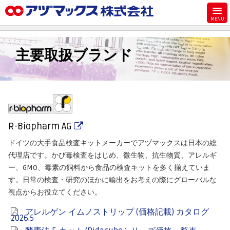
メニュー
ホーム
主要取扱ブランド
お気に入り
お買い物カゴ
ご注文
マイページ
R-Biopharm AG
主要取扱ブランド
ドイツの大手食品検査キットメーカーでアヅマックスは日本の総
代理店一覧
代理店です。かび毒検査をはじめ、微生物、抗生物質、アレルギ
製品検索
ー、GMO、毒素の飼料から食品の検査キットを多く揃えていま
す。日常の検査・研究のほかに輸出をお考えの際にグローバルな
見積発行
視点からお役立てください。
アレルゲン イムノストリップ (価格記載) カタログ
2026.5