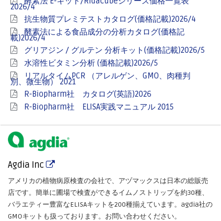
酵素法 E-キット/Ridacubeシリーズ価格一覧表
2026/4
抗生物質プレミテストカタログ(価格記載)2026/4
酵素法による食品成分の分析カタログ(価格記
載)2026/4
グリアジン / グルテン 分析キット(価格記載)2026/5
水溶性ビタミン分析 (価格記載)2026/5
リアルタイムPCR （アレルゲン、GMO、肉種判
別、微生物） 2021
R-Biopharm社 カタログ(英語)2026
R-Biopharm社 ELISA実践マニュアル 2015
Agdia Inc
アメリカの植物病原検査の会社で、アヅマックスは日本の総販売
店です。簡単に圃場で検査ができるイムノストリップを約30種、
バラエティー豊富なELISAキットを200種揃えています。agdia社の
GMOキットも扱っております。お問い合わせください。