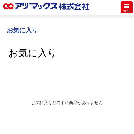
メニュー
ホーム
お気に入り
お気に入り
お買い物カゴ
お気に入り
ご注文
マイページ
主要取扱ブランド
代理店一覧
製品検索
お気に入りリストに商品がありません
見積発行