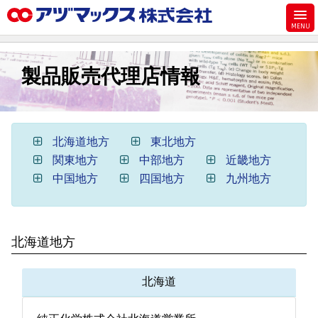
メニュー
ホーム
製品販売代理店情報
お気に入り
お買い物カゴ
ご注文
北海道地方
東北地方
マイページ
関東地方
中部地方
近畿地方
中国地方
四国地方
九州地方
主要取扱ブランド
代理店一覧
製品検索
北海道地方
見積発行
北海道