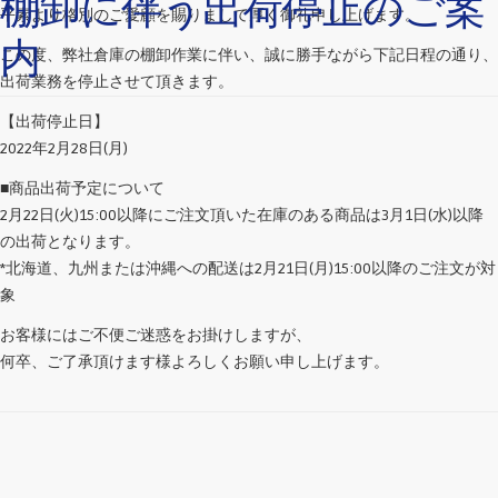
棚卸に伴う出荷停止のご案
平素より格別のご愛顧を賜りまして厚く御礼申し上げます。
内
この度、弊社倉庫の棚卸作業に伴い、誠に勝手ながら下記日程の通り、
出荷業務を停止させて頂きます。
【出荷停止日】
2022年2月28日(月)
■商品出荷予定について
2月22日(火)15:00以降にご注文頂いた在庫のある商品は3月1日(水)以降
の出荷となります。
*北海道、九州または沖縄への配送は2月21日(月)15:00以降のご注文が対
象
お客様にはご不便ご迷惑をお掛けしますが、
何卒、ご了承頂けます様よろしくお願い申し上げます。