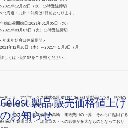
>2021年12月22日（水）15時受注締切
>北海道・九州・沖縄は1日前となります。
年始出荷開始日:2021年01月05日（水）
>2021年01月04日（火）15時受注締切
<年末年始窓口休業期間>
2021年12月30日（木）～2021年１月3日（月）
詳しくは下記PDFをご参照ください。
平素より、アヅマックス株式会社 並びに Gelest 社製品につき、格別の
Gelest 製品 販売価格値上げ
ご愛顧を賜り厚く御礼申し上げます。
のお知らせ
ここ近年の大幅な原料価格の高騰、運送費用の上昇、それらに起因する
Gelest 社製造コスト、調達コストへの影響が多大なものとなっており