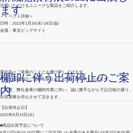
活用いただけるユニークな製品をご紹介します。
ます
＜イベント詳細＞
日時：2021年1月26(水)-28日(金)
会場：東京ビッグサイト
貴社益々ご発展のこととお慶び申し上げます。
棚卸に伴う出荷停止のご案
平素より格別のご愛顧を賜りまして厚く御礼申し上げます。
内
この度、弊社倉庫の棚卸作業に伴い、誠に勝手ながら下記日程の通り、
出荷業務を停止させて頂きます。
【出荷停止日】
2021年8月31日(火)
■商品出荷予定について
8月27日(金)15:00以降にご注文頂いた在庫のある商品は9月1日(水)出荷