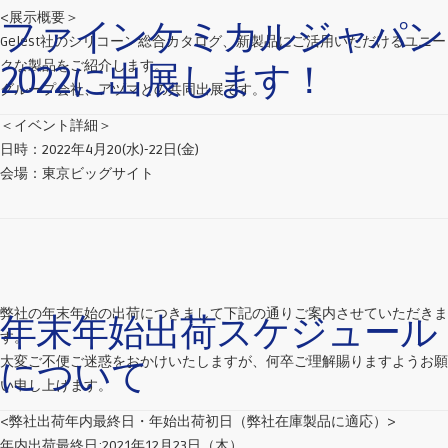
<展示概要＞
ファインケミカルジャパン
Gelest社のシリコーン総合カタログ、新製品にご活用いただけるユニー
クな製品をご紹介します。
2022に出展します！
グループ会社、アヅマとの共同出展です。
＜イベント詳細＞
日時：2022年4月20(水)-22日(金)
会場：東京ビッグサイト
弊社の年末年始の出荷につきまして下記の通りご案内させていただきま
年末年始出荷スケジュール
す。
大変ご不便ご迷惑をおかけいたしますが、何卒ご理解賜りますようお願
について
い申し上げます。
<弊社出荷年内最終日・年始出荷初日（弊社在庫製品に適応）>
年内出荷最終日:2021年12月23日（木）