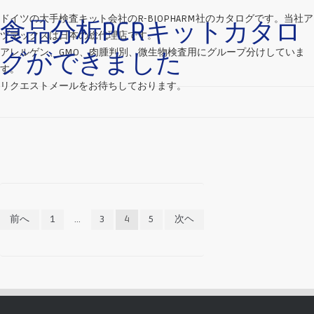
ドイツの大手検査キット会社のR-BIOPHARM社のカタログです。当社ア
食品分析PCRキットカタロ
ヅマックスは日本の総代理店です。
アレルゲン、GMO、肉腫判別、微生物検査用にグループ分けしていま
グができました
す。
リクエストメールをお待ちしております。
投
前へ
1
…
3
4
5
次ヘ
稿
の
ペ
ー