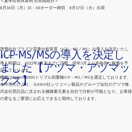
＜夏季出荷休業明 出荷開始日＞
8月16日（月）15：00オーダー締切 8月17日（火）出荷
誘導結合プラズマ質量分析装置（ICP－MS／MS）の導入を決定いたし
ICP-MS/MSの導入を決定し
ました。
導入時期は、2022年2月末までに設置、同年3月より本格的な稼働を予
ました【アヅマ・アヅマッ
定しております。
クス】
機種はAgilent8900トリプル四重極ICP－MS／MSを選定しております。
本件導入により、Ｇelest社シリコーン製品やグループ会社のアヅマ株
式会社受託品に含まれる極微量元素を自社で分析が可能となり、お客様
の更なるご要望にお応えできると期待しております。