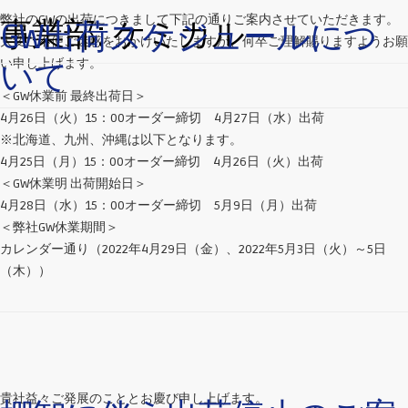
弊社のGWの出荷につきまして下記の通りご案内させていただきます。
事業部:
ケミカル
GW出荷スケジュールにつ
大変ご不便ご迷惑をおかけいたしますが、何卒ご理解賜りますようお願
い申し上げます。
いて
＜GW休業前 最終出荷日＞
4月26日（火）15：00オーダー締切 4月27日（水）出荷
※北海道、九州、沖縄は以下となります。
4月25日（月）15：00オーダー締切 4月26日（火）出荷
＜GW休業明 出荷開始日＞
4月28日（水）15：00オーダー締切 5月9日（月）出荷
＜弊社GW休業期間＞
カレンダー通り（2022年4月29日（金）、2022年5月3日（火）～5日
（木））
貴社益々ご発展のこととお慶び申し上げます。