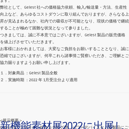
ます。
弊社として、Gelest 社への価格協力依頼、輸入/輸送量・方法、生産性
向上など、あらゆるコストダウンに取り組んでおりますが、さらなる上
昇が見込まれるなか、社内での吸収が不可能となり、現状の価格で継続
することが極めて困難な状況となって参りました。
つきましては、誠に不本意ではございますが、Gelest 製品の販売価格
を値上げさせていただきます。
お客様におかれましては、大変なご負担をお願いすることとなり、誠に
恐縮ではございますが、何卒これら諸事情ご賢察いただき、ご理解とご
協力賜りますようお願い申し上げます。
１．対象商品 ：Gelest 製品全般
２．実施時期 ：2022 年 1月受注分より適用
<展示概要＞
新機能素材展2022に出展し
Gelest社のシリコーン総合カタログ他、パワーデバイスなど新製品にご