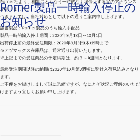
Romer社より、棚卸にともなう一時的な工場停止する旨のアナウンス
Romer製品一時輸入停止の
がありました。
つきましては、当社対応として以下の通りご案内申し上げます。
お知らせ
該当製品：Romer製品のうち輸入手配品
製品一時的輸入停止期間：2020年9月18日～10月1日
出荷停止前の最終受注期限：2020年9月3日(木)15時まで
※アヅマックス在庫品は、通常通り出荷いたします。
※上記までの受注商品の予定納期は、約３～4週間となります。
最終受注期限以降の納期は2020年10月第3週頃に弊社入荷見込みとなり
ます。
ご不便をお掛けしまして誠に恐縮ですが、なにとぞ状況ご理解のいただ
けますよう宜しくお願い申し上げます。