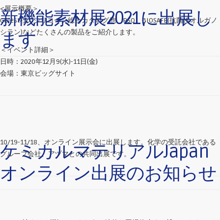
<展示概要＞
新機能素材展2021に出展し
Gelest社のシリコーン総合カタログ他、PSQ、BIOSAFE(抗菌性オルガノ
シラン)などたくさんの製品をご紹介します。
ます
＜イベント詳細＞
日時：2020年12月9(水)-11日(金)
会場：東京ビッグサイト
10/19-11/18、オンライン展示会に出展します。化学の受託会社である
ケミカルマテリアルJapan
グループ会社、アヅマとの共同出展です。
オンライン出展のお知らせ