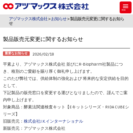
アヅマックスは、機能材料用のシラン・シリコーンなどのケミカル製品、食
品・飼料・環境・植物用の検査キットを販売しています。
アヅマックス株式会社
>
お知らせ
> 製品販売元変更に関するお知ら
せ
製品販売元変更に関するお知らせ
重要なお知らせ
2026/02/18
平素より、アヅマックス株式会社 並びにR-Biopharm社製品につ
き、格別のご愛顧を賜り厚く御礼申し上げます。
このたび弊社では、供給体制の強化および 将来的な安定供給を目的
として、
下記製品の販売窓口を変更する運びとなりましたので、謹んでご案
内申し上げます。
対象商品：酵素法関連検査キット【Eキットシリーズ・RIDA CUBEシ
リーズ】
旧販売元：
株式会社J.K.インターナショナル
新販売元：アヅマックス株式会社