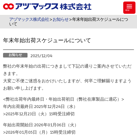
アヅマックスは、機能材料用のシラン・シリコーンなどのケミカル製品、食
品・飼料・環境・植物用の検査キットを販売しています。
アヅマックス株式会社
>
お知らせ
> 年末年始出荷スケジュールにつ
いて
年末年始出荷スケジュールについて
お知らせ
2025/12/04
弊社の年末年始の出荷につきまして下記の通りご案内させていただ
きます。
大変ご不便ご迷惑をおかけいたしますが、何卒ご理解賜りますよう
お願い申し上げます。
<弊社出荷年内最終日・年始出荷初日（弊社在庫製品に適応）>
年内出荷最終日:2025年12月24日（水）
>2025年12月23日（火）15時受注締切
年始出荷開始日:2026年01月06日（火）
>2026年01月05日（月）15時受注締切