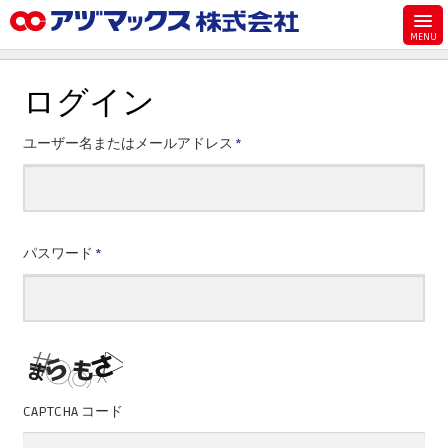
メニュー
ホーム
ログイン
お気に入り
必
ユーザー名またはメールアドレス
*
カート
須
マイアカウント
主要取扱ブランド
必
パスワード
*
代理店一覧
須
支払い
製品検索
見積発行
CAPTCHA コード