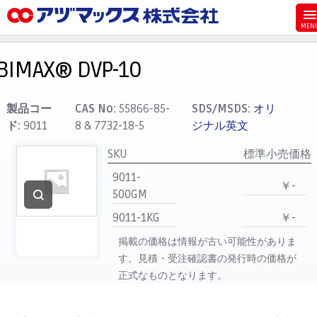
メニュー
ホーム
BIMAX® DVP-10
お気に入り
カート
製品コー
CAS No:
55866-85-
SDS/MSDS:
オリ
ド:
9011
8 & 7732-18-5
ジナル英文
マイアカウント
SKU
標準小売価格
主要取扱ブランド
9011-
代理店一覧
￥-
500GM
支払い
9011-1KG
￥-
製品検索
掲載の価格は情報が古い可能性がありま
見積発行
す。見積・受注確認書の発行時の価格が
正式なものとなります。