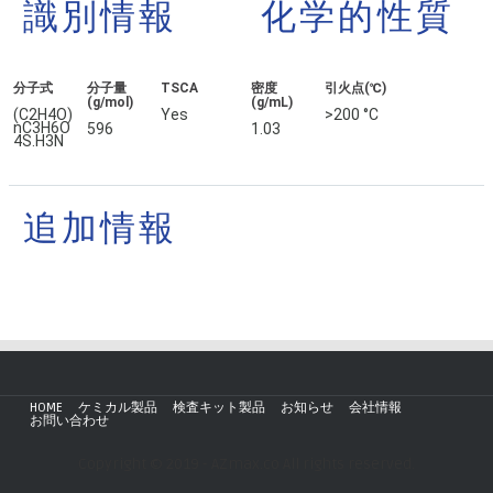
識別情報
化学的性質
分子式
分子量
TSCA
密度
引火点(℃)
(g/mol)
(g/mL)
(C2H4O)
Yes
>200 °C
nC3H6O
596
1.03
4S.H3N
追加情報
HOME
ケミカル製品
検査キット製品
お知らせ
会社情報
お問い合わせ
Copyright © 2019 - AZmax.co All rights reserved.