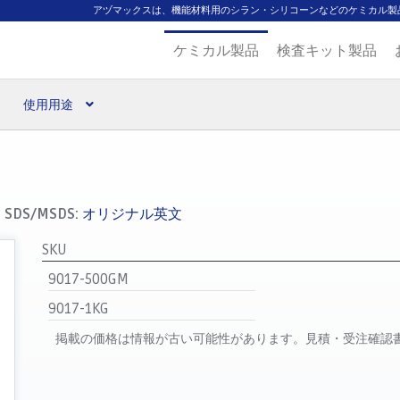
アヅマックスは、機能材料用のシラン・シリコーンなどのケミカル製
ケミカル製品
検査キット製品
使用用途
扱ブランド
代理店一覧
支払い
製品検索
見積発行
SDS/MSDS:
オリジナル英文
SKU
9017-500GM
9017-1KG
掲載の価格は情報が古い可能性があります。見積・受注確認