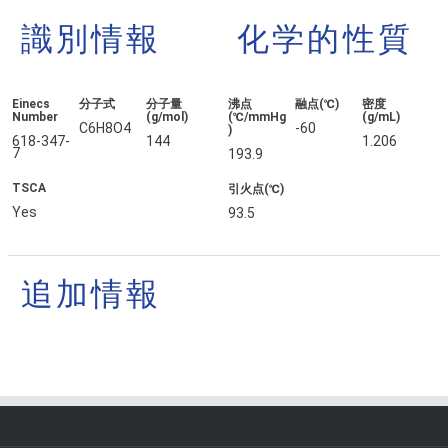
識別情報
化学的性質
Einecs
分子式
分子量
沸点
融点(℃)
密度
Number
(g/mol)
(℃/mmHg
(g/mL)
C6H8O4
-60
)
618-347-
144
1.206
7
193.9
TSCA
引火点(℃)
Yes
93.5
追加情報