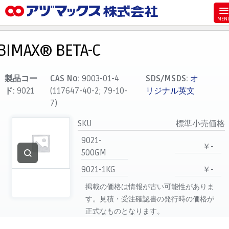
メニュー
ホーム
BIMAX® BETA-C
お気に入り
カート
製品コー
CAS No:
9003-01-4
SDS/MSDS:
オ
ド:
9021
(117647-40-2; 79-10-
リジナル英文
マイアカウント
7)
主要取扱ブランド
SKU
標準小売価格
代理店一覧
9021-
￥-
支払い
500GM
製品検索
9021-1KG
￥-
見積発行
掲載の価格は情報が古い可能性がありま
す。見積・受注確認書の発行時の価格が
正式なものとなります。