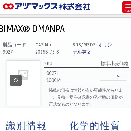
メニュー
ホーム
BIMAX® DMANPA
お気に入り
カート
製品コード:
CAS No:
SDS/MSDS:
オリジ
9027
20166-73-8
ナル英文
マイアカウント
SKU
標準小売価格
主要取扱ブランド
9027-
代理店一覧
￥-
100GM
支払い
掲載の価格は情報が古い可能性がありま
製品検索
す。見積・受注確認書の発行時の価格が
正式なものとなります。
見積発行
識別情報
化学的性質