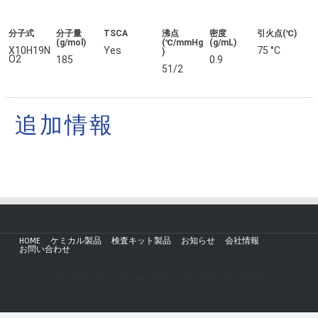
分子式
分子量
TSCA
沸点
密度
引火点(℃)
(g/mol)
(℃/mmHg
(g/mL)
X10H19N
Yes
75 °C
)
O2
185
0.9
51/2
追加情報
HOME
ケミカル製品
検査キット製品
お知らせ
会社情報
お問い合わせ
Copyright © 2019 - AZmax.co All rights reserved.