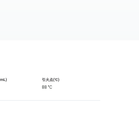
/mL)
引火点(℃)
88 °C