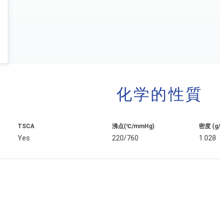
化学的性質
TSCA
沸点(℃/mmHg)
密度 (g
Yes
220/760
1.028