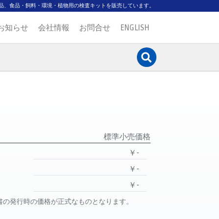
品、食品・飼料・環境・植物用の検査キットを販売しています。
お知らせ
会社情報
お問合せ
ENGLISH
標準小売価格
￥-
￥-
￥-
書の発行時の価格が正式なものとなります。