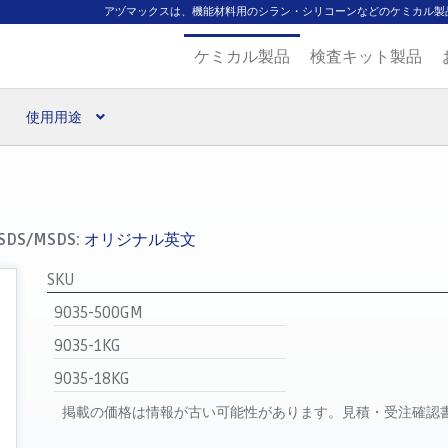
アヅマックスは、機能材料用のシラン・シリコーンなどのケミカル製
ケミカル製品
検査キット製品
使用用途
扱ブランド
代理店一覧
支払い
製品検索
見積発行
SDS/MSDS:
オリジナル英文
SKU
9035-500GM
9035-1KG
9035-18KG
掲載の価格は情報が古い可能性があります。見積・受注確認