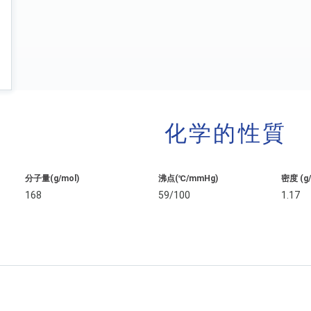
化学的性質
分子量(g/mol)
沸点(℃/mmHg)
密度 (g
168
59/100
1.17