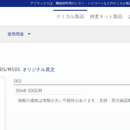
アヅマックスは、機能材料用のシラン・シリコーンなどのケミカル製
ケミカル製品
検査キット製品
使用用途
扱ブランド
代理店一覧
支払い
製品検索
見積発行
DS/MSDS:
オリジナル英文
SKU
9048-500GM
掲載の価格は情報が古い可能性があります。見積・受注確認