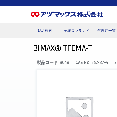
製品検索
主要取扱ブランド
代理店一覧
ホーム
お気に入り
カート
マイアカウント
主要取
BIMAX® TFEMA-T
製品コード:
9048
CAS No:
352-87-4
S