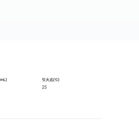
/mL)
引火点(℃)
25