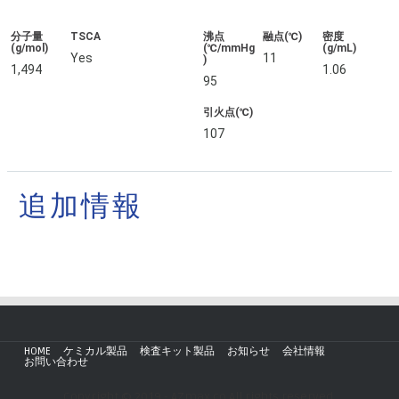
分子量
TSCA
沸点
融点(℃)
密度
(g/mol)
(℃/mmHg
(g/mL)
Yes
11
)
1,494
1.06
95
引火点(℃)
107
追加情報
HOME
ケミカル製品
検査キット製品
お知らせ
会社情報
お問い合わせ
Copyright © 2019 - AZmax.co All rights reserved.