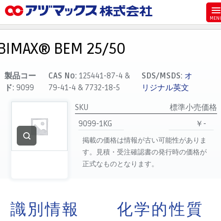
メニュー
ホーム
BIMAX® BEM 25/50
お気に入り
カート
製品コー
CAS No:
125441-87-4 &
SDS/MSDS:
オ
ド:
9099
79-41-4 & 7732-18-5
リジナル英文
マイアカウント
SKU
標準小売価格
主要取扱ブランド
9099-1KG
￥-
代理店一覧
掲載の価格は情報が古い可能性がありま
支払い
す。見積・受注確認書の発行時の価格が
製品検索
正式なものとなります。
見積発行
識別情報
化学的性質