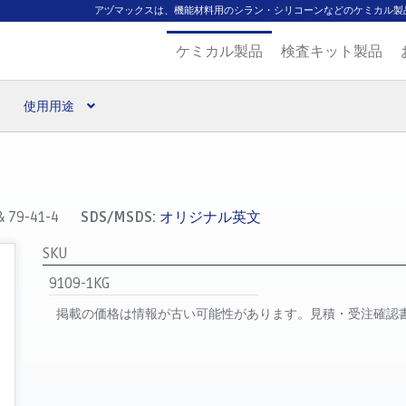
アヅマックスは、機能材料用のシラン・シリコーンなどのケミカル製
ケミカル製品
検査キット製品
使用用途
扱ブランド
代理店一覧
支払い
製品検索
見積発行
& 79-41-4
SDS/MSDS:
オリジナル英文
SKU
9109-1KG
掲載の価格は情報が古い可能性があります。見積・受注確認