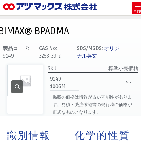
メニュー
ホーム
BIMAX® BPADMA
お気に入り
カート
製品コード:
CAS No:
SDS/MSDS:
オリジ
9149
3253-39-2
ナル英文
マイアカウント
SKU
標準小売価格
主要取扱ブランド
9149-
代理店一覧
￥-
100GM
支払い
掲載の価格は情報が古い可能性がありま
製品検索
す。見積・受注確認書の発行時の価格が
正式なものとなります。
見積発行
識別情報
化学的性質