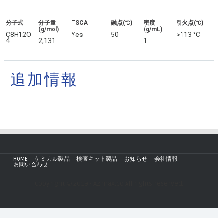
分子式
分子量
TSCA
融点(℃)
密度
引火点(℃)
(g/mol)
(g/mL)
C8H12O
Yes
50
>113 °C
4
2,131
1
追加情報
HOME
ケミカル製品
検査キット製品
お知らせ
会社情報
お問い合わせ
Copyright © 2019 - AZmax.co All rights reserved.