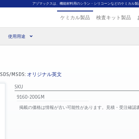
アヅマックスは、機能材料用のシラン・シリコーンなどのケミカル製
ケミカル製品
検査キット製品
使用用途
扱ブランド
代理店一覧
支払い
製品検索
見積発行
SDS/MSDS:
オリジナル英文
SKU
9160-200GM
掲載の価格は情報が古い可能性があります。見積・受注確認