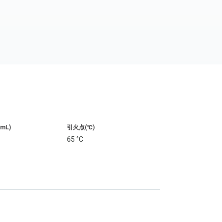
/mL)
引火点(℃)
6
65 °C