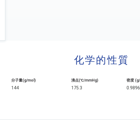
化学的性質
分子量(g/mol)
沸点(℃/mmHg)
密度 (g
144
175.3
0.989