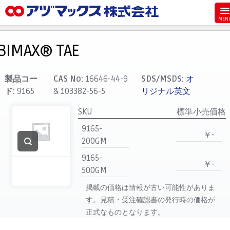
メニュー
ホーム
BIMAX® TAE
お気に入り
カート
製品コー
CAS No:
16646-44-9
SDS/MSDS:
オ
ド:
9165
& 103382-56-5
リジナル英文
マイアカウント
SKU
標準小売価格
主要取扱ブランド
9165-
代理店一覧
￥-
200GM
支払い
9165-
￥-
製品検索
500GM
見積発行
掲載の価格は情報が古い可能性がありま
す。見積・受注確認書の発行時の価格が
正式なものとなります。