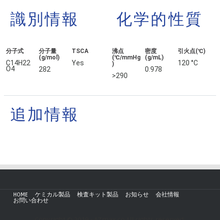
識別情報
化学的性質
分子式
分子量
TSCA
沸点
密度
引火点(℃)
(g/mol)
(℃/mmHg
(g/mL)
C14H22
Yes
120 °C
)
O4
282
0.978
>290
追加情報
HOME
ケミカル製品
検査キット製品
お知らせ
会社情報
お問い合わせ
Copyright © 2019 - AZmax.co All rights reserved.