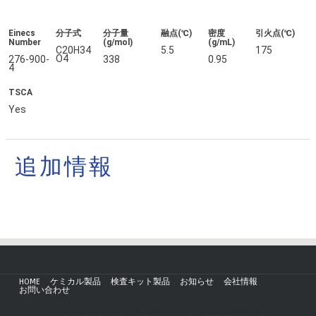
Einecs
分子式
分子量
融点(℃)
密度
引火点(℃)
Number
(g/mol)
(g/mL)
C20H34
5.5
175
O4
276-900-
338
0.95
4
TSCA
Yes
追加情報
HOME
ケミカル製品
検査キット製品
お知らせ
会社情報
お問い合わせ