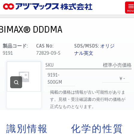
メニュー
ホーム
BIMAX® DDDMA
お気に入り
カート
製品コード:
CAS No:
SDS/MSDS:
オリジ
9191
72829-09-5
ナル英文
マイアカウント
SKU
標準小売価格
主要取扱ブランド
9191-
代理店一覧
￥-
500GM
支払い
掲載の価格は情報が古い可能性がありま
製品検索
す。見積・受注確認書の発行時の価格が
正式なものとなります。
見積発行
識別情報
化学的性質