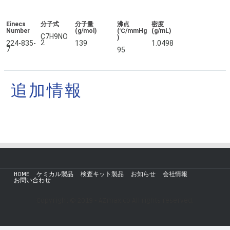
Einecs
分子式
分子量
沸点
密度
Number
(g/mol)
(℃/mmHg
(g/mL)
C7H9NO
)
2
224-835-
139
1.0498
7
95
追加情報
HOME
ケミカル製品
検査キット製品
お知らせ
会社情報
お問い合わせ
Copyright © 2019 - AZmax.co All rights reserved.