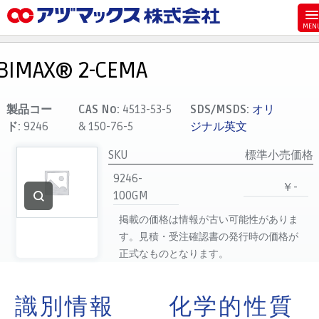
メニュー
ホーム
BIMAX® 2-CEMA
お気に入り
カート
製品コー
CAS No:
4513-53-5
SDS/MSDS:
オリ
ド:
9246
& 150-76-5
ジナル英文
マイアカウント
SKU
標準小売価格
主要取扱ブランド
9246-
代理店一覧
￥-
100GM
支払い
掲載の価格は情報が古い可能性がありま
製品検索
す。見積・受注確認書の発行時の価格が
正式なものとなります。
見積発行
識別情報
化学的性質