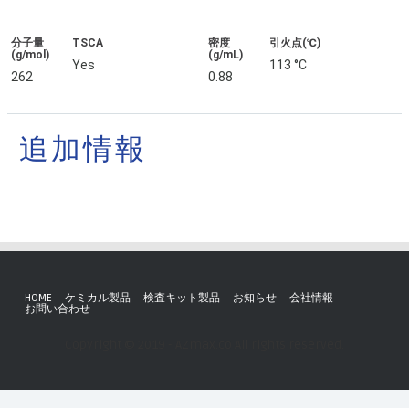
分子量
TSCA
密度
引火点(℃)
(g/mol)
(g/mL)
Yes
113 °C
262
0.88
追加情報
HOME
ケミカル製品
検査キット製品
お知らせ
会社情報
お問い合わせ
Copyright © 2019 - AZmax.co All rights reserved.