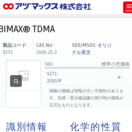
メニュー
ホーム
BIMAX® TDMA
お気に入り
カート
製品コード:
CAS No:
SDS/MSDS:
オリジ
9271
2495-25-2
ナル英文
マイアカウント
SKU
標準小売価格
主要取扱ブランド
9271-
代理店一覧
￥-
200GM
支払い
掲載の価格は情報が古い可能性がありま
製品検索
す。見積・受注確認書の発行時の価格が
正式なものとなります。
見積発行
識別情報
化学的性質