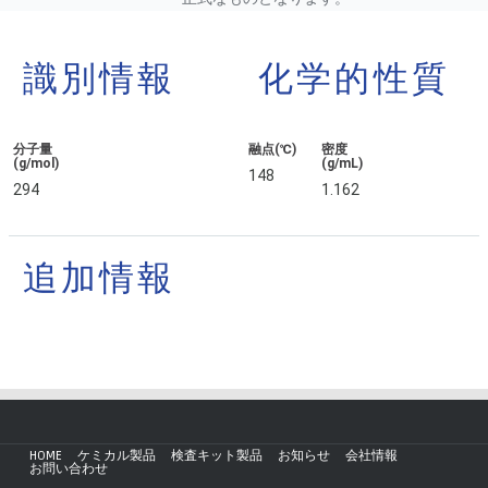
識別情報
化学的性質
分子量
融点(℃)
密度
(g/mol)
(g/mL)
148
294
1.162
追加情報
HOME
ケミカル製品
検査キット製品
お知らせ
会社情報
お問い合わせ