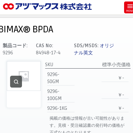
メニュー
ホーム
BIMAX® BPDA
お気に入り
カート
製品コード:
CAS No:
SDS/MSDS:
オリジ
9296
84948-17-4
ナル英文
マイアカウント
SKU
標準小売価格
主要取扱ブランド
9296-
代理店一覧
￥-
50GM
支払い
9296-
￥-
製品検索
100GM
見積発行
9296-1KG
￥-
掲載の価格は情報が古い可能性がありま
す。見積・受注確認書の発行時の価格が
正式なものとなります。