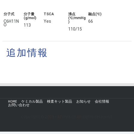
分子式
分子量
TSCA
沸点
融点(℃)
(g/mol)
(℃/mmHg
C6H11N
Yes
66
)
O
113
110/15
追加情報
HOME
ケミカル製品
検査キット製品
お知らせ
会社情報
お問い合わせ
Copyright © 2019 - AZmax.co All rights reserved.