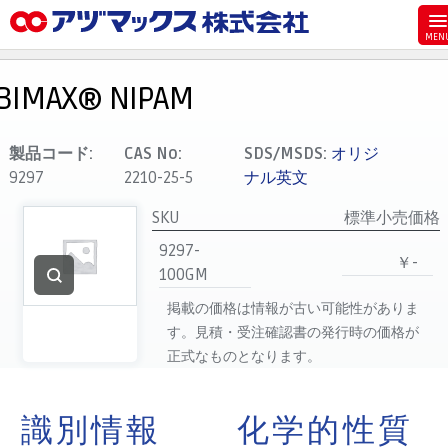
メニュー
ホーム
BIMAX® NIPAM
お気に入り
カート
製品コード:
CAS No:
SDS/MSDS:
オリジ
9297
2210-25-5
ナル英文
マイアカウント
SKU
標準小売価格
主要取扱ブランド
9297-
代理店一覧
￥-
100GM
支払い
掲載の価格は情報が古い可能性がありま
製品検索
す。見積・受注確認書の発行時の価格が
正式なものとなります。
見積発行
識別情報
化学的性質