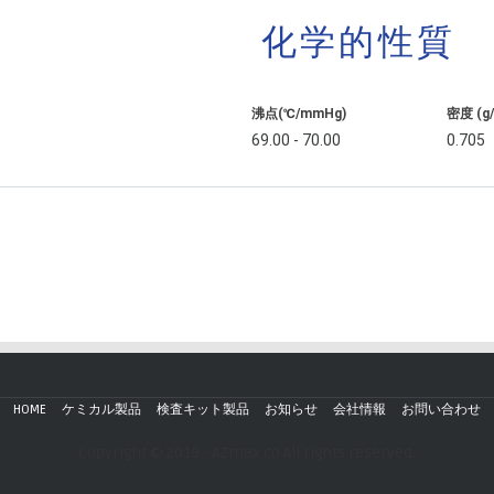
化学的性質
沸点(℃/mmHg)
密度 (g
69.00 - 70.00
0.705
HOME
ケミカル製品
検査キット製品
お知らせ
会社情報
お問い合わせ
Copyright © 2019 - AZmax.co All rights reserved.