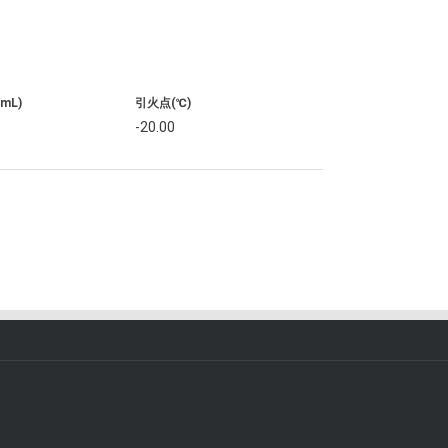
/mL)
引火点(℃)
-20.00