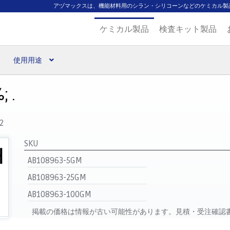
アヅマックスは、機能材料用のシラン・シリコーンなどのケミカル製
ケミカル製品
検査キット製品
使用用途
扱ブランド
代理店一覧
支払い
製品検索
見積発行
; .
2
SKU
AB108963-5GM
AB108963-25GM
AB108963-100GM
掲載の価格は情報が古い可能性があります。見積・受注確認