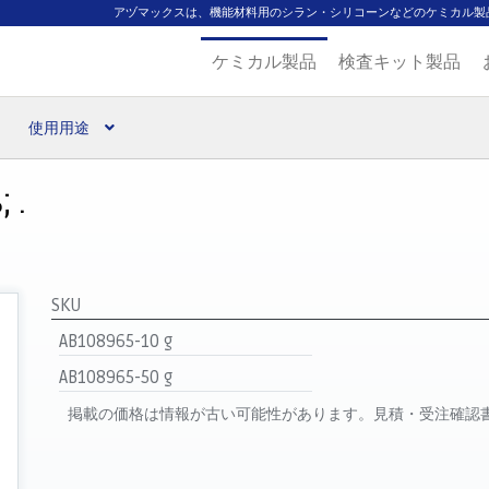
アヅマックスは、機能材料用のシラン・シリコーンなどのケミカル製
ケミカル製品
検査キット製品
使用用途
扱ブランド
代理店一覧
支払い
製品検索
見積発行
 .
9
SKU
AB108965-10 g
AB108965-50 g
掲載の価格は情報が古い可能性があります。見積・受注確認