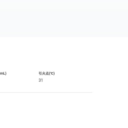
/mL)
引火点(℃)
31