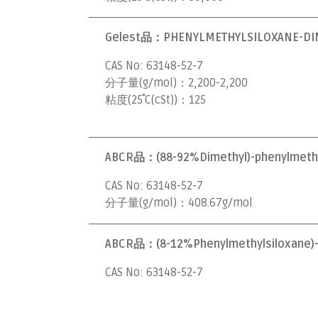
Gelest品：
PHENYLMETHYLSILOXANE-DIM
CAS No:
63148-52-7
分子量(g/mol)：
2,200-2,200
粘度(25˚C(cSt))：
125
ABCR品：
(88-92%Dimethyl)-phenylmethy
CAS No:
63148-52-7
分子量(g/mol)：
408.67g/mol
ABCR品：
(8-12%Phenylmethylsiloxane)-
CAS No:
63148-52-7