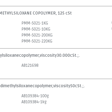
ETHYLSILOXANE COPOLYMER, 125 cSt
PMM-5021-1KG
PMM-5021-10KG
PMM-5021-200KG
PMM-5021-220KG
lsiloxanecopolymer,viscosity30.000cSt.;.
AB121698
dimethylsiloxanecopolymer,viscosity50cSt.;.
AB109384-100g
AB109384-1kg