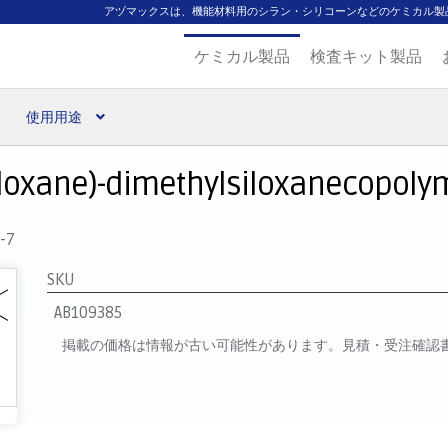
アヅマックスは、機能材料用のシラン・シリコーンなどのケミカル製
ケミカル製品
検査キット製品
使用用途
扱ブランド
代理店一覧
支払い
製品検索
見積発行
oxane)-dimethylsiloxanecopolymer
-7
SKU
AB109385
掲載の価格は情報が古い可能性があります。見積・受注確認