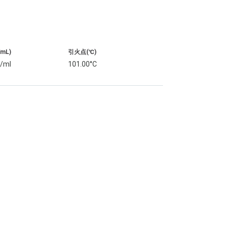
/mL)
引火点(℃)
g/ml
101.00°C