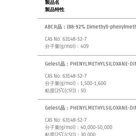
製品名
製品特性
ABCR品：
(88-92% Dimethyl)-phenylmethy
CAS No:
63148-52-7
分子量(g/mol)：
409
Gelest品：
PHENYLMETHYLSILOXANE-DIM
CAS No:
63148-52-7
分子量(g/mol)：
1,500-1,600
粘度(25˚C(cSt))：
50
Gelest品：
PHENYLMETHYLSILOXANE-DIM
CAS No:
63148-52-7
分子量(g/mol)：
40,000-50,000
粘度(25˚C(cSt))：
30,000