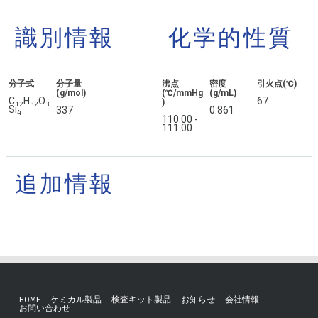
識別情報
化学的性質
分子式
分子量
沸点
密度
引火点(℃)
(g/mol)
(℃/mmHg
(g/mL)
C
H
O
67
)
1
2
3
2
3
Si
337
0.861
4
110.00 -
111.00
追加情報
HOME
ケミカル製品
検査キット製品
お知らせ
会社情報
お問い合わせ