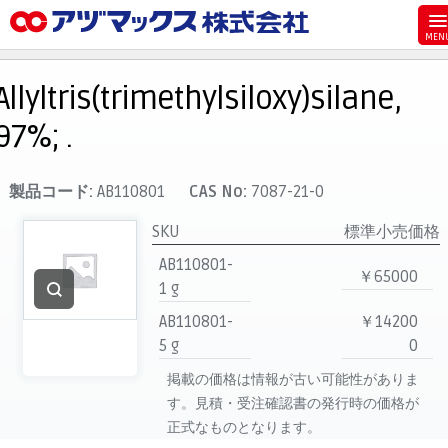
メニュー
ホーム
Allyltris(trimethylsiloxy)silane,
お気に入り
97%; .
カート
マイアカウント
製品コード:
AB110801
CAS No:
7087-21-0
主要取扱ブランド
SKU
標準小売価格
代理店一覧
AB110801-
￥65000
1 g
支払い
AB110801-
￥14200
製品検索
5 g
0
見積発行
掲載の価格は情報が古い可能性がありま
す。見積・受注確認書の発行時の価格が
正式なものとなります。