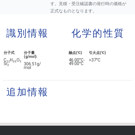
す。見積・受注確認書の発行時の価格が
正式なものとなります。
識別情報
化学的性質
分子式
分子量
融点(℃)
引火点(℃)
(g/mol)
C
H
O
46.00°C-
>37°C
1
2
2
6
5
Si
49.00°C
306.51g/
2
mol
追加情報