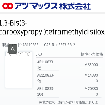
メニュー
ホーム
1,3-Bis(3-
お気に入り
carboxypropyl)tetramethyldisilo
カート
マイアカウント
製品コード:
AB110833
CAS No:
3353-68-2
主要取扱ブランド
SKU
標準小売価格
代理店一覧
AB110833-
￥65000
1g
支払い
AB110833-
￥14380
製品検索
5g
0
見積発行
AB110833-
￥20380
10g
0
掲載の価格は情報が古い可能性がありま