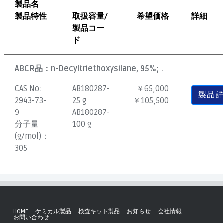
製品名
製品特性
取扱容量/
希望価格
詳細
製品コー
ド
ABCR品：
n-Decyltriethoxysilane, 95%; .
CAS No:
AB180287-
￥65,000
製品
2943-73-
25 g
￥105,500
9
AB180287-
分子量
100 g
(g/mol)：
305
HOME
ケミカル製品
検査キット製品
お知らせ
会社情報
お問い合わせ