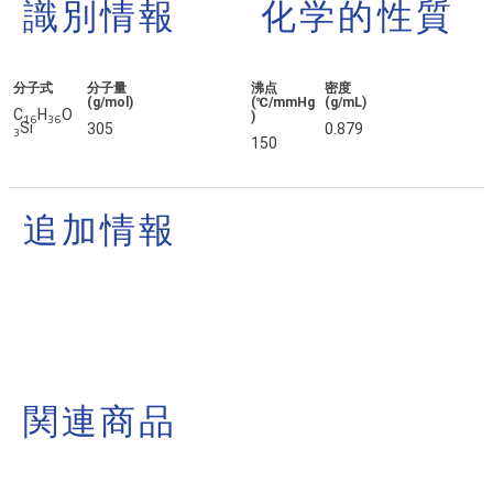
識別情報
化学的性質
分子式
分子量
沸点
密度
(g/mol)
(℃/mmHg
(g/mL)
C
H
O
)
1
6
3
6
Si
305
0.879
3
150
追加情報
関連商品