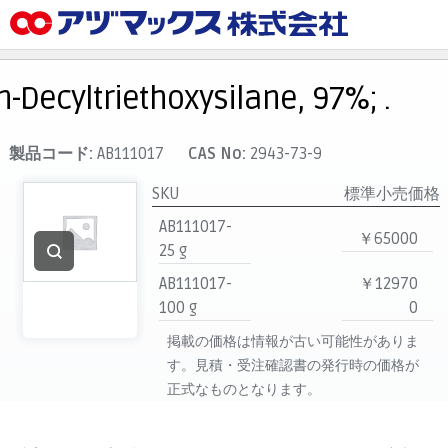
メニュー
ホーム
n-Decyltriethoxysilane, 97%; .
お気に入り
カート
製品コード:
AB111017
CAS No:
2943-73-9
マイアカウント
SKU
標準小売価格
主要取扱ブランド
AB111017-
￥65000
25 g
代理店一覧
AB111017-
￥12970
支払い
100 g
0
製品検索
掲載の価格は情報が古い可能性がありま
見積発行
す。見積・受注確認書の発行時の価格が
正式なものとなります。