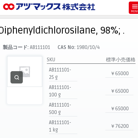
メニュー
ホーム
Diphenyldichlorosilane, 98%; .
お気に入り
カート
製品コード:
AB111101
CAS No:
1980/10/4
マイアカウント
SKU
標準小売価格
主要取扱ブランド
AB111101-
￥65000
25 g
代理店一覧
AB111101-
支払い
￥65000
100 g
製品検索
AB111101-
￥65000
見積発行
500 g
AB111101-
￥76200
1 kg