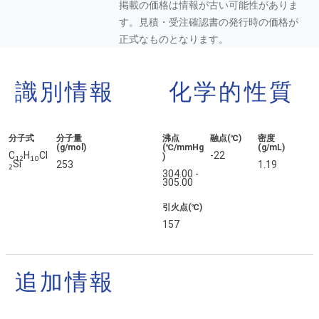
掲載の価格は情報が古い可能性がありま
す。見積・受注確認書の発行時の価格が
正式なものとなります。
識別情報
化学的性質
分子式
分子量
沸点
融点(℃)
密度
(g/mol)
(℃/mmHg
(g/mL)
C
H
Cl
-22
)
1
2
1
0
Si
253
1.19
2
304.00 -
305.00
引火点(℃)
157
追加情報