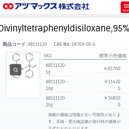
メニュー
ホーム
Divinyltetraphenyldisiloxane,95%
お気に入り
カート
製品コード:
AB111120
CAS No:
18769-05-6
マイアカウント
SKU
標準小売価格
主要取扱ブランド
AB111120-
￥65700
5g
代理店一覧
AB111120-
￥11420
支払い
10g
0
製品検索
AB111120-
￥34850
見積発行
25g
0
掲載の価格は情報が古い可能性がありま
す。見積・受注確認書の発行時の価格が
正式なものとなります。