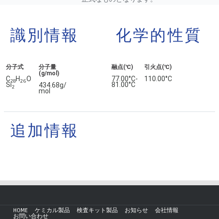
識別情報
化学的性質
分子式
分子量
融点(℃)
引火点(℃)
(g/mol)
C
H
O
77.00°C-
110.00°C
2
8
2
6
Si
81.00°C
434.68g/
2
mol
追加情報
HOME
ケミカル製品
検査キット製品
お知らせ
会社情報
お問い合わせ