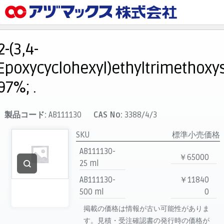
メニュー
ホーム
2-(3,4-
お気に入り
Epoxycyclohexyl)ethyltrimethoxys
カート
97%; .
マイアカウント
主要取扱ブランド
製品コード:
AB111130
CAS No:
3388/4/3
代理店一覧
SKU
標準小売価格
支払い
AB111130-
￥65000
製品検索
25 ml
AB111130-
￥11840
見積発行
500 ml
0
掲載の価格は情報が古い可能性がありま
す。見積・受注確認書の発行時の価格が