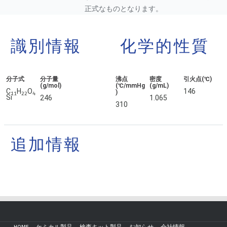
正式なものとなります。
識別情報
化学的性質
分子式
分子量
沸点
密度
引火点(℃)
(g/mol)
(℃/mmHg
(g/mL)
C
H
O
146
)
1
1
2
2
4
Si
246
1.065
310
追加情報