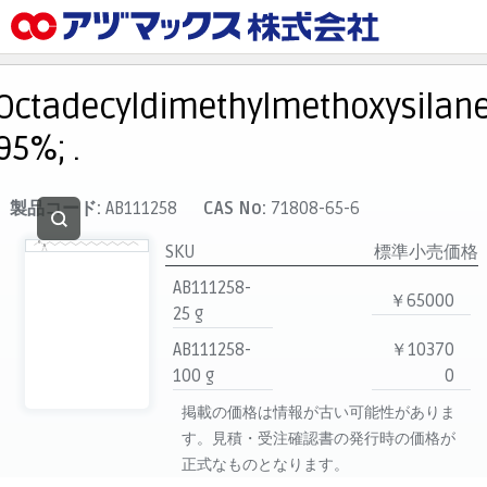
メニュー
ホーム
Octadecyldimethylmethoxysilane
お気に入り
95%; .
カート
マイアカウント
製品コード:
AB111258
CAS No:
71808-65-6
主要取扱ブランド
SKU
標準小売価格
代理店一覧
AB111258-
￥65000
25 g
支払い
AB111258-
￥10370
製品検索
100 g
0
見積発行
掲載の価格は情報が古い可能性がありま
す。見積・受注確認書の発行時の価格が
正式なものとなります。