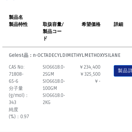
製品名
製品特性
取扱容量/
希望価格
詳細
製品コー
ド
Gelest品：
n-OCTADECYLDIMETHYLMETHOXYSILANE
CAS No:
SIO6618.0-
￥234,400
製品
71808-
25GM
￥325,500
65-6
SIO6618.0-
￥-
分子量
100GM
(g/mol)：
SIO6618.0-
343
2KG
純度
(%)：
0.97