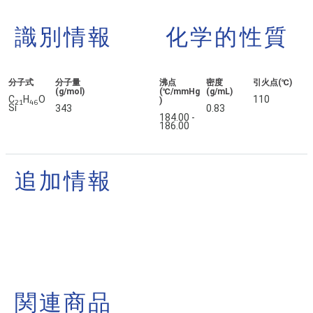
識別情報
化学的性質
分子式
分子量
沸点
密度
引火点(℃)
(g/mol)
(℃/mmHg
(g/mL)
C
H
O
110
)
2
1
4
6
Si
343
0.83
184.00 -
186.00
追加情報
関連商品