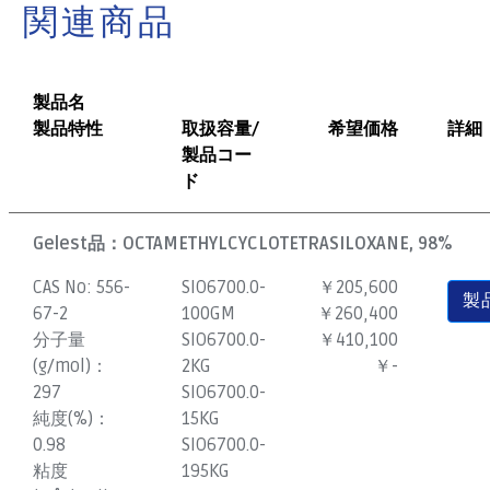
関連商品
製品名
製品特性
取扱容量/
希望価格
詳細
製品コー
ド
Gelest品：
OCTAMETHYLCYCLOTETRASILOXANE, 98%
CAS No:
556-
SIO6700.0-
￥205,600
製
67-2
100GM
￥260,400
分子量
SIO6700.0-
￥410,100
(g/mol)：
2KG
￥-
297
SIO6700.0-
純度(%)：
15KG
0.98
SIO6700.0-
粘度
195KG