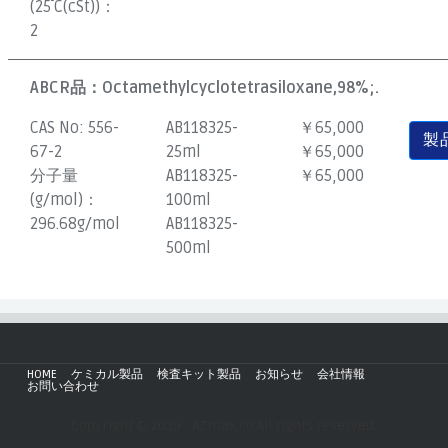
(25˚C(cSt))：
2
ABCR品：
Octamethylcyclotetrasiloxane,98%;.
CAS No:
556-
AB118325-
￥65,000
製
67-2
25ml
￥65,000
分子量
AB118325-
￥65,000
(g/mol)：
100ml
296.68g/mol
AB118325-
500ml
HOME
ケミカル製品
検査キット製品
お知らせ
会社情報
お問い合わせ
Copyright © 2019 - AZmax.co All rights reserved.