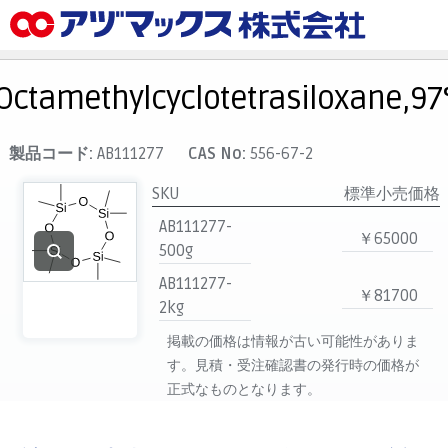
メニュー
ホーム
Octamethylcyclotetrasiloxane,97
お気に入り
カート
製品コード:
AB111277
CAS No:
556-67-2
マイアカウント
SKU
標準小売価格
主要取扱ブランド
AB111277-
￥65000
500g
代理店一覧
AB111277-
支払い
￥81700
2kg
製品検索
掲載の価格は情報が古い可能性がありま
見積発行
す。見積・受注確認書の発行時の価格が
正式なものとなります。