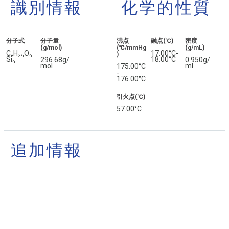
識別情報
化学的性質
分子式
分子量
沸点
融点(℃)
密度
(g/mol)
(℃/mmHg
(g/mL)
C
H
O
17.00°C-
)
8
2
4
4
Si
18.00°C
296.68g/
0.950g/
4
mol
ml
175.00°C
-
176.00°C
引火点(℃)
57.00°C
追加情報