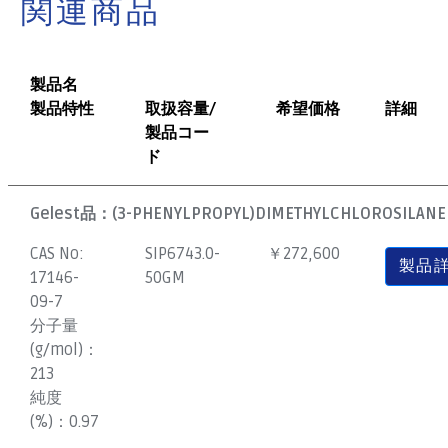
関連商品
製品名
製品特性
取扱容量/
希望価格
詳細
製品コー
ド
Gelest品：
(3-PHENYLPROPYL)DIMETHYLCHLOROSILANE
CAS No:
SIP6743.0-
￥272,600
製品
17146-
50GM
09-7
分子量
(g/mol)：
213
純度
(%)：
0.97