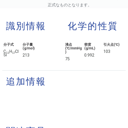
正式なものとなります。
識別情報
化学的性質
分子式
分子量
沸点
密度
引火点(℃)
(g/mol)
(℃/mmHg
(g/mL)
C
H
Cl
103
)
1
1
1
7
Si
213
0.992
75
追加情報