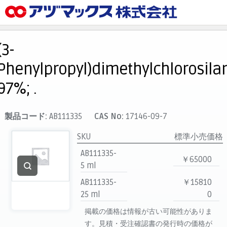
メニュー
ホーム
(3-
お気に入り
Phenylpropyl)dimethylchlorosila
カート
97%; .
マイアカウント
主要取扱ブランド
製品コード:
AB111335
CAS No:
17146-09-7
代理店一覧
SKU
標準小売価格
支払い
AB111335-
￥65000
製品検索
5 ml
AB111335-
￥15810
見積発行
25 ml
0
掲載の価格は情報が古い可能性がありま
す。見積・受注確認書の発行時の価格が