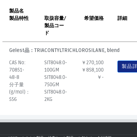
製品名
製品特性
取扱容量/
希望価格
詳細
製品コー
ド
Gelest品：
TRIACONTYLTRICHLOROSILANE, blend
CAS No:
SIT8048.0-
￥270,100
製品
70851-
100GM
￥858,100
48-8
SIT8048.0-
￥-
分子量
750GM
(g/mol)：
SIT8048.0-
556
2KG