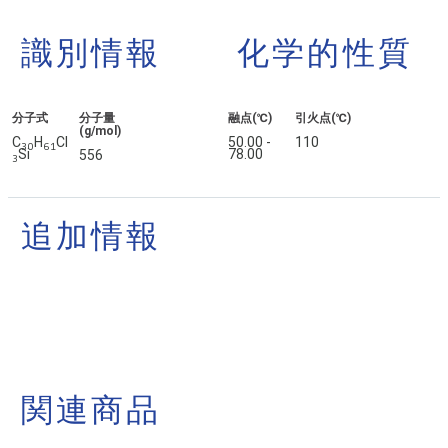
識別情報
化学的性質
分子式
分子量
融点(℃)
引火点(℃)
(g/mol)
C
H
Cl
50.00 -
110
3
0
6
1
Si
78.00
556
3
追加情報
関連商品