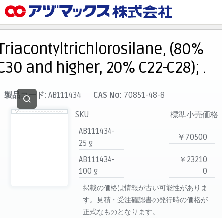
メニュー
ホーム
Triacontyltrichlorosilane, (80%
お気に入り
C30 and higher, 20% C22-C28); .
カート
マイアカウント
製品コード:
AB111434
CAS No:
70851-48-8
主要取扱ブランド
SKU
標準小売価格
代理店一覧
AB111434-
￥70500
25 g
支払い
AB111434-
￥23210
製品検索
100 g
0
見積発行
掲載の価格は情報が古い可能性がありま
す。見積・受注確認書の発行時の価格が
正式なものとなります。