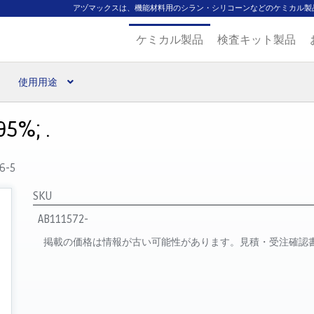
アヅマックスは、機能材料用のシラン・シリコーンなどのケミカル製
ケミカル製品
検査キット製品
使用用途
扱ブランド
代理店一覧
支払い
製品検索
見積発行
95%; .
6-5
SKU
AB111572-
掲載の価格は情報が古い可能性があります。見積・受注確認