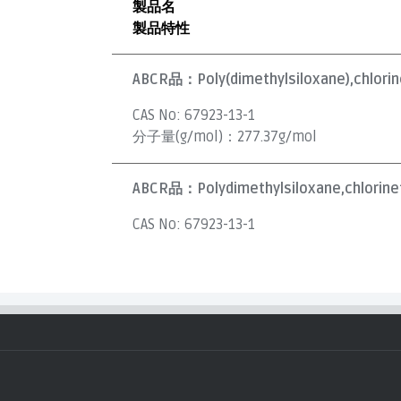
製品名
製品特性
ABCR品：
Poly(dimethylsiloxane),chlori
CAS No:
67923-13-1
分子量(g/mol)：
277.37g/mol
ABCR品：
Polydimethylsiloxane,chlorine
CAS No:
67923-13-1