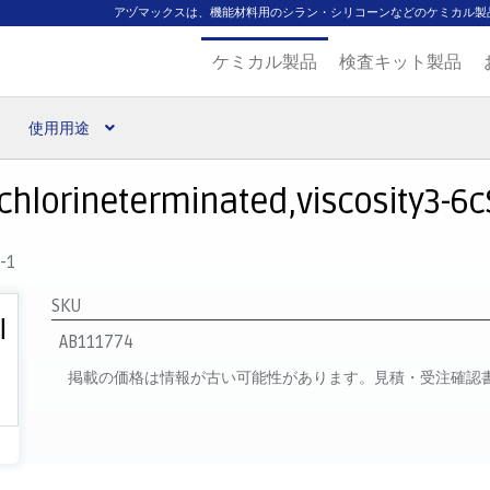
アヅマックスは、機能材料用のシラン・シリコーンなどのケミカル製
ケミカル製品
検査キット製品
使用用途
扱ブランド
代理店一覧
支払い
製品検索
見積発行
chlorineterminated,viscosity3-6cSt
-1
SKU
AB111774
掲載の価格は情報が古い可能性があります。見積・受注確認