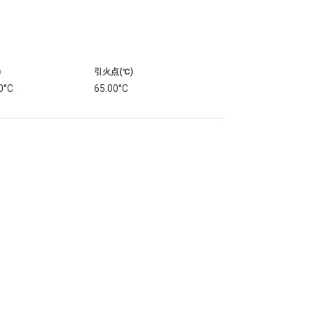
)
引火点(℃)
0°C
65.00°C