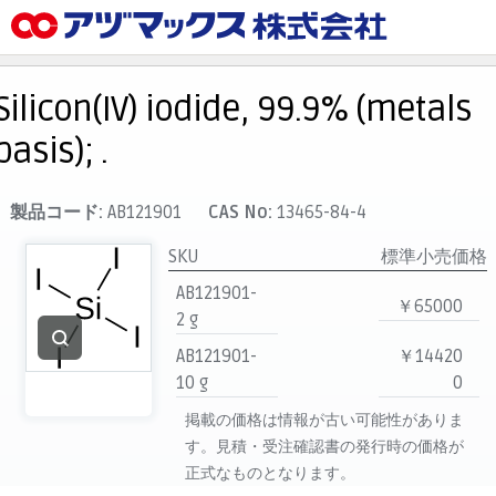
メニュー
ホーム
Silicon(IV) iodide, 99.9% (metals
お気に入り
basis); .
カート
マイアカウント
製品コード:
AB121901
CAS No:
13465-84-4
主要取扱ブランド
SKU
標準小売価格
代理店一覧
AB121901-
￥65000
2 g
支払い
AB121901-
￥14420
製品検索
10 g
0
見積発行
掲載の価格は情報が古い可能性がありま
す。見積・受注確認書の発行時の価格が
正式なものとなります。