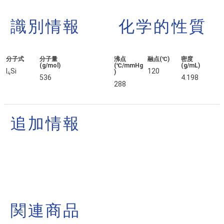
識別情報
化学的性質
分子式
分子量
沸点
融点(℃)
密度
(g/mol)
(℃/mmHg
(g/mL)
I
Si
120
)
4
536
4.198
288
追加情報
関連商品