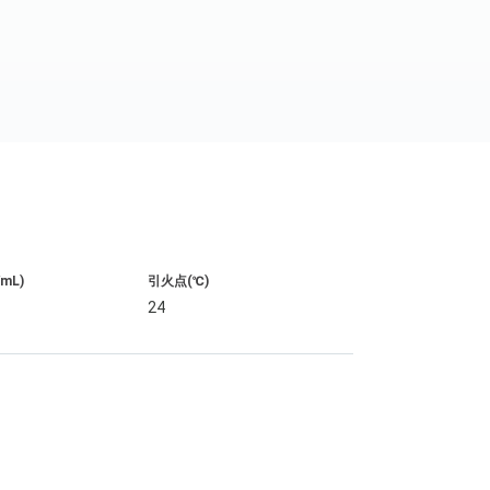
/mL)
引火点(℃)
24