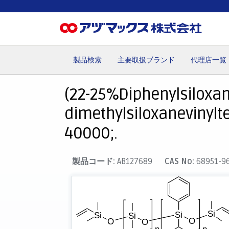
製品検索
主要取扱ブランド
代理店一覧
ホーム
お気に入り
カート
マイアカウント
主要取
(22-25%Diphenylsiloxan
dimethylsiloxanevinyl
40000;.
製品コード:
AB127689
CAS No:
68951-9