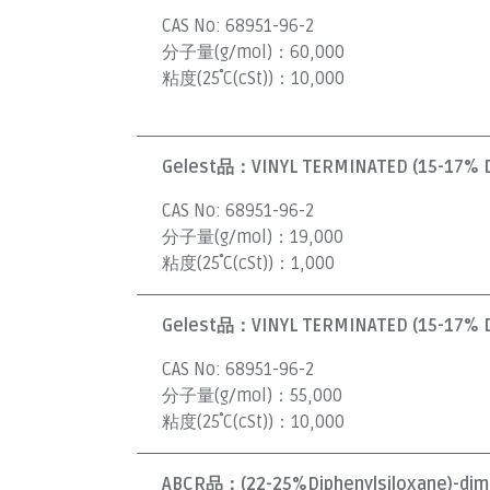
CAS No:
68951-96-2
分子量(g/mol)：
60,000
粘度(25˚C(cSt))：
10,000
Gelest品：
VINYL TERMINATED (15-17% 
CAS No:
68951-96-2
分子量(g/mol)：
19,000
粘度(25˚C(cSt))：
1,000
Gelest品：
VINYL TERMINATED (15-17% 
CAS No:
68951-96-2
分子量(g/mol)：
55,000
粘度(25˚C(cSt))：
10,000
ABCR品：
(22-25%Diphenylsiloxane)-dim