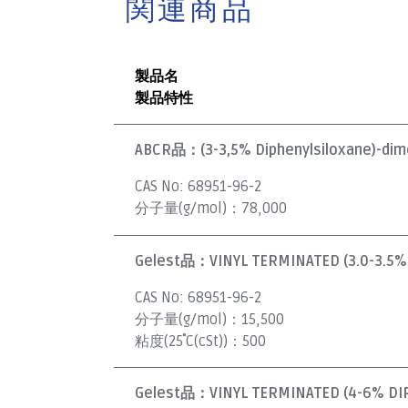
関連商品
製品名
製品特性
ABCR品：
(3-3,5% Diphenylsiloxane)-dim
CAS No:
68951-96-2
分子量(g/mol)：
78,000
Gelest品：
VINYL TERMINATED (3.0-3.5
CAS No:
68951-96-2
分子量(g/mol)：
15,500
粘度(25˚C(cSt))：
500
Gelest品：
VINYL TERMINATED (4-6% DI