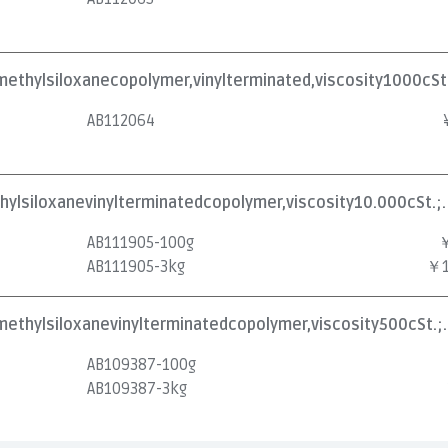
methylsiloxanecopolymer,vinylterminated,viscosity1000cSt.
AB112064
hylsiloxanevinylterminatedcopolymer,viscosity10.000cSt.;.
AB111905-100g
￥
AB111905-3kg
￥1
methylsiloxanevinylterminatedcopolymer,viscosity500cSt.;.
AB109387-100g
AB109387-3kg