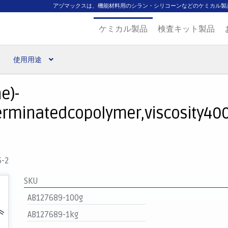
アヅマックスは、機能材料用のシラン・シリコーンなどのケミカル製
ケミカル製品
検査キット製品
使用用途
扱ブランド
代理店一覧
支払い
製品検索
見積発行
e)-
terminatedcopolymer,viscosity4
6-2
SKU
AB127689-100g
AB127689-1kg